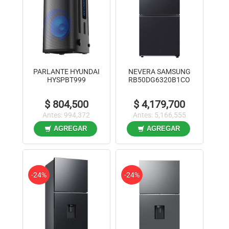
PARLANTE HYUNDAI
NEVERA SAMSUNG
HYSPBT999
RB50DG6320B1CO
$ 804,500
$ 4,179,700
Antes: 994,372
Antes: 5,166,555
AGREGAR
AGREGAR
-24%
-24%