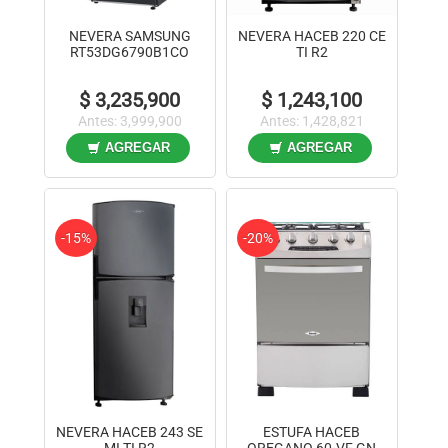
NEVERA SAMSUNG
NEVERA HACEB 220 CE
RT53DG6790B1CO
TI R2
$ 3,235,900
$ 1,243,100
Antes: 3,999,900
Antes: 1,428,821
AGREGAR
AGREGAR
-15%
-20%
NEVERA HACEB 243 SE
ESTUFA HACEB
MI TI R2
OREGANO 60-VF GN