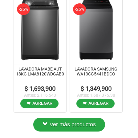
-25%
-25%
LAVADORA MABE AUT
LAVADORA SAMSUNG
18KG LMA8120WDGAB0
WA13CG5441BDCO
$ 1,693,900
$ 1,349,900
Antes: 2,116,543
Antes: 1,687,375.38
AGREGAR
AGREGAR
Ver más productos