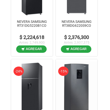
NEVERA SAMSUNG
NEVERA SAMSUNG
RT31DG5220B1CO
RT38DG6220S9CO
$ 2,224,618
$ 2,376,300
Antes: 2,749,900
Antes: 2,937,375
AGREGAR
AGREGAR
-24%
-15%