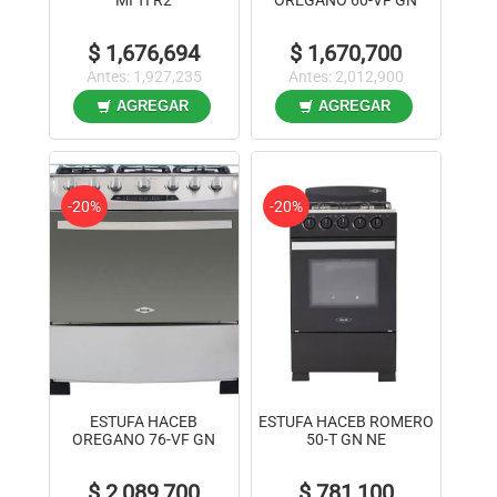
INOX
$ 1,676,694
$ 1,670,700
Antes: 1,927,235
Antes: 2,012,900
AGREGAR
AGREGAR
-20%
-20%
ESTUFA HACEB
ESTUFA HACEB ROMERO
OREGANO 76-VF GN
50-T GN NE
INOX
$ 2,089,700
$ 781,100