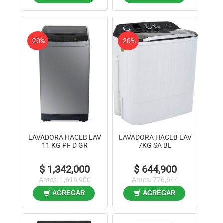
-20%
-20%
LAVADORA HACEB LAV
LAVADORA HACEB LAV
11 KG PF D GR
7KG SA BL
$ 1,342,000
$ 644,900
Antes: 1,616,900
Antes: 776,644
AGREGAR
AGREGAR