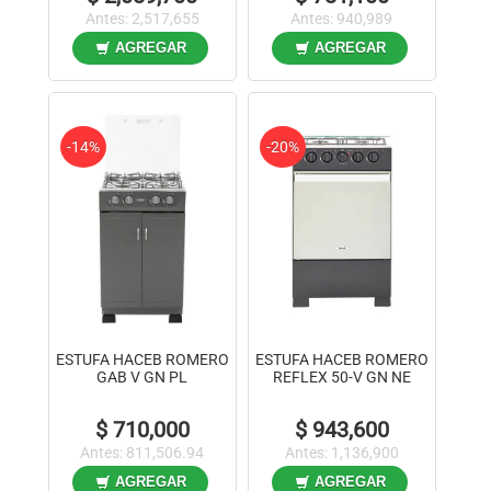
Antes: 2,517,655
Antes: 940,989
AGREGAR
AGREGAR
-14%
-20%
ESTUFA HACEB ROMERO
ESTUFA HACEB ROMERO
GAB V GN PL
REFLEX 50-V GN NE
$ 710,000
$ 943,600
Antes: 811,506.94
Antes: 1,136,900
AGREGAR
AGREGAR