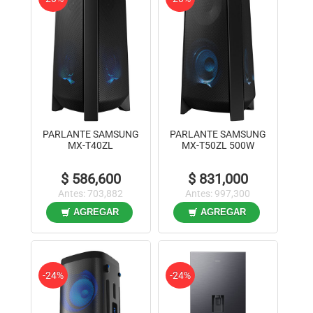
PARLANTE SAMSUNG
PARLANTE SAMSUNG
MX-T40ZL
MX-T50ZL 500W
$ 586,600
$ 831,000
Antes: 703,882
Antes: 997,300
AGREGAR
AGREGAR
-24%
-24%