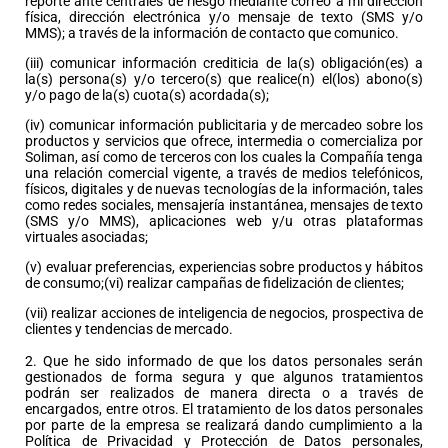
reporte ante centrales de riesgo mediante correo a mi dirección
física, dirección electrónica y/o mensaje de texto (SMS y/o
MMS); a través de la información de contacto que comunico.
(iii) comunicar información crediticia de la(s) obligación(es) a
la(s) persona(s) y/o tercero(s) que realice(n) el(los) abono(s)
y/o pago de la(s) cuota(s) acordada(s);
(iv) comunicar información publicitaria y de mercadeo sobre los
productos y servicios que ofrece, intermedia o comercializa por
Soliman, así como de terceros con los cuales la Compañía tenga
una relación comercial vigente, a través de medios telefónicos,
físicos, digitales y de nuevas tecnologías de la información, tales
como redes sociales, mensajería instantánea, mensajes de texto
(SMS y/o MMS), aplicaciones web y/u otras plataformas
virtuales asociadas;
(v) evaluar preferencias, experiencias sobre productos y hábitos
de consumo;(vi) realizar campañas de fidelización de clientes;
(vii) realizar acciones de inteligencia de negocios, prospectiva de
clientes y tendencias de mercado.
2. Que he sido informado de que los datos personales serán
gestionados de forma segura y que algunos tratamientos
podrán ser realizados de manera directa o a través de
encargados, entre otros. El tratamiento de los datos personales
por parte de la empresa se realizará dando cumplimiento a la
Política de Privacidad y Protección de Datos personales,