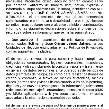
mensuales. Productos obsequiados no tendrán cambio salvo
por garantía. Autorizo de manera libre, previa, expresa e
informada a Grupo Soliman Sas (Soliman), identificada con NIT.
901.324.438-1; y
JOSE OLIMAN JAIMES JAIMES
con Nit.
5.706.933-6, el tratamiento de mis datos personales
suministrados en el formulario de solicitud de crédito y/o los que
se indican más adelante, con el alcance definido a continuación,
y formulo las siguientes declaraciones sobre el origen de mis
recursos y sobre la información que se me ha suministrado:
1. Que autorizo el tratamiento de mis datos personales
comunicados
Soliman
y
Jose Oliman Jaimes Jaimes
,
a sus
Unidades de Negocio enunciadas en su Política de Privacidad,
con las siguientes finalidades:
(i) de manera irrevocable para cumplir y hacer cumplir las
obligaciones contractuales, legales, comerciales, financieras,
crediticias y otras, incluyendo la consulta, reporte y tratamiento
en general de datos personales ante operadores de bancos de
datos (centrales de riesgo), así como para realizar gestiones de
crédito y cobranza; a través de medios telefónicos, medios
físicos (correo físico y visitas físicas cuando la ley así lo permita),
digitales y de nuevas tecnologías de la información, tales como
redes sociales, mensajería instantánea, mensajes de texto (SMS
y/o MMS), aplicaciones web y/u otras plataformas virtuales
asociadas a la información personal de comunico;
(ii) de manera irrevocable para notificarme de manera previa al