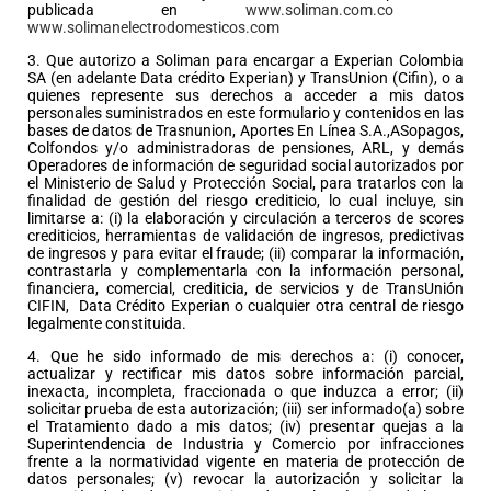
publicada en
www.soliman.com.co
www.solimanelectrodomesticos.com
3. Que autorizo a Soliman para encargar a Experian Colombia
SA (en adelante Data crédito Experian) y TransUnion (Cifin), o a
quienes represente sus derechos a acceder a mis datos
personales suministrados en este formulario y contenidos en las
bases de datos de Trasnunion, Aportes En Línea S.A.,ASopagos,
Colfondos y/o administradoras de pensiones, ARL, y demás
Operadores de información de seguridad social autorizados por
el
Ministerio de Salud
y Protección Social, para tratarlos con la
finalidad de gestión del riesgo crediticio, lo cual incluye, sin
limitarse a: (i) la elaboración y circulación a terceros de scores
crediticios, herramientas de validación de ingresos, predictivas
de ingresos y para evitar el fraude; (ii) comparar la información,
contrastarla y complementarla con la información personal,
financiera, comercial, crediticia, de servicios y de TransUnión
CIFIN,
Data Crédito Experian o cualquier otra central de riesgo
legalmente constituida.
4. Que he sido informado de mis derechos a: (i) conocer,
actualizar y rectificar mis datos sobre información parcial,
inexacta, incompleta, fraccionada o que induzca a error; (ii)
solicitar prueba de esta autorización; (iii) ser informado(a) sobre
el Tratamiento dado a mis datos; (iv) presentar quejas a la
Superintendencia de Industria y Comercio por infracciones
frente a la normatividad vigente en materia de protección de
datos personales; (v) revocar la autorización y solicitar la