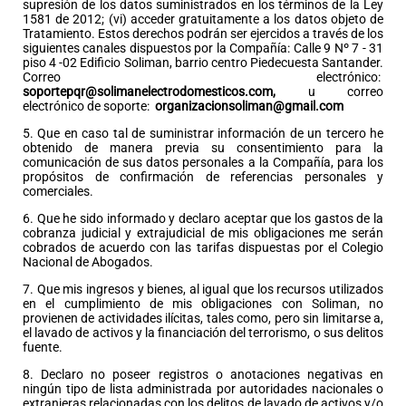
supresión de los datos suministrados en los términos de la Ley
1581 de 2012; (vi) acceder gratuitamente a los datos objeto de
Tratamiento. Estos derechos podrán ser ejercidos a través de los
siguientes canales dispuestos por la Compañía: Calle 9 Nº 7 - 31
piso 4 -02 Edificio Soliman, barrio centro Piedecuesta Santander.
Correo electrónico:
soportepqr@solimanelectrodomesticos.com
,
u correo
electrónico de soporte:
organizacionsoliman@gmail.com
5. Que en caso tal de suministrar información de un tercero he
obtenido de manera previa su consentimiento para la
comunicación de sus datos personales a la Compañía, para los
propósitos de confirmación de referencias personales y
comerciales.
6. Que he sido informado y declaro aceptar que los gastos de la
cobranza judicial y extrajudicial de mis obligaciones me serán
cobrados de acuerdo con las tarifas dispuestas por el Colegio
Nacional de Abogados.
7. Que mis ingresos y bienes, al igual que los recursos utilizados
en el cumplimiento de mis obligaciones con Soliman, no
provienen de actividades ilícitas, tales como, pero sin limitarse a,
el lavado de activos y la financiación del terrorismo, o sus delitos
fuente.
8. Declaro no poseer registros o anotaciones negativas en
ningún tipo de lista administrada por autoridades nacionales o
extranjeras relacionadas con los delitos de lavado de activos y/o